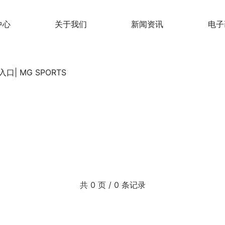
中心
关于我们
新闻资讯
电子
| MG SPORTS
公司新闻
共 0 页 / 0 条记录