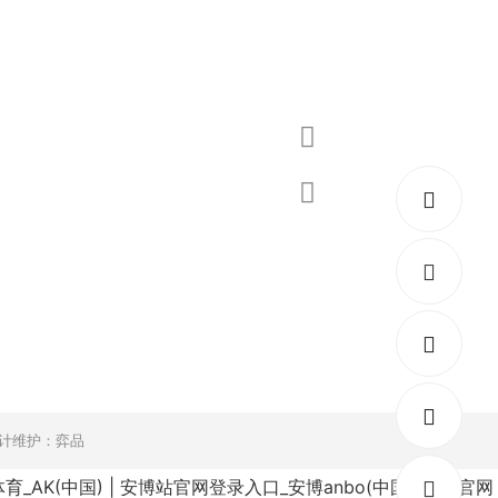
rts
关注我们
华南现代中医药城茂
微信公众号
抖音视频号
计维护：弈品
育_AK(中国)
|
安博站官网登录入口_安博anbo(中国)
|
MK官网