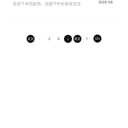
2025-06
装得下奇思妙想，也要守护好童真笑容
Go
1
2
3
首页
>
尾页
产品中心
泡沫泵和泡沫瓶
PET瓶
PETG瓶
膏霜瓶
HDPE瓶
瓶盖
胚管