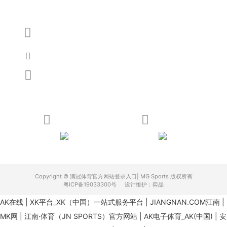
满冠体育官方网站登录入口| MG Sports
中国广东省中山市南朗街道华南现代中医药城茂南路6
号
+86-0760-22625555
+86-760-22625111
关注我们
微信公众号
抖音视频号
Copyright © 满冠体育官方网站登录入口| MG Sports 版权所有
粤ICP备19033300号
设计维护：弈品
AK在线
|
XK平台_XK（中国）一站式服务平台
|
JIANGNAN.COM江南
|
MK网
|
江南·体育（JN SPORTS）官方网站
|
AK电子体育_AK(中国)
|
安