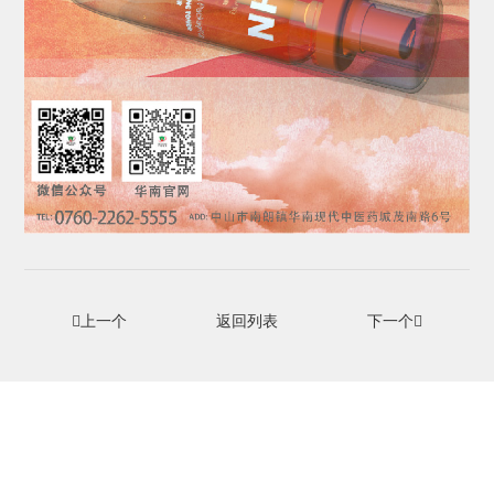
上一个
返回列表
下一个
产品中心