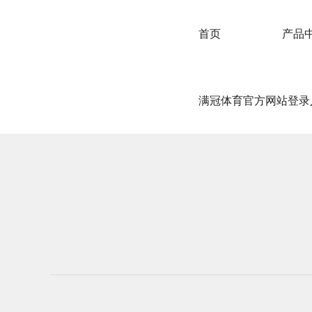
首页
产品
满冠体育官方网站登录入口