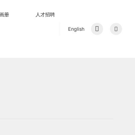
画册
人才招聘
English