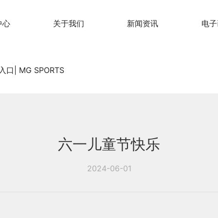
中心
关于我们
新闻资讯
电子
| MG SPORTS
六一儿童节快乐
2024-06-01